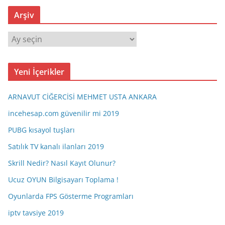
Arşiv
A
r
ş
Yeni İçerikler
i
v
ARNAVUT CİĞERCİSİ MEHMET USTA ANKARA
incehesap.com güvenilir mi 2019
PUBG kısayol tuşları
Satılık TV kanalı ilanları 2019
Skrill Nedir? Nasıl Kayıt Olunur?
Ucuz OYUN Bilgisayarı Toplama !
Oyunlarda FPS Gösterme Programları
iptv tavsiye 2019