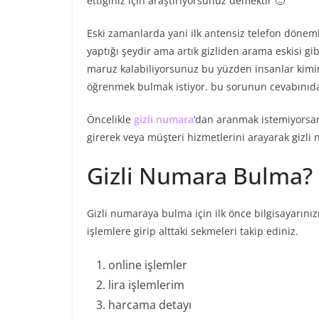
ettiğiniz için araştırıyorsunuz demektir 🙂
Eski zamanlarda yani ilk antensiz telefon döne
yaptığı şeydir ama artık gizliden arama eskisi g
maruz kalabiliyorsunuz bu yüzden insanlar kimi
öğrenmek bulmak istiyor. bu sorunun cevabınıda
Öncelikle
gizli numara
‘dan aranmak istemiyorsan
girerek veya müşteri hizmetlerini arayarak gizli
Gizli Numara Bulma?
Gizli numaraya bulma için ilk önce bilgisayarın
işlemlere girip alttaki sekmeleri takip ediniz.
online işlemler
lira işlemlerim
harcama detayı