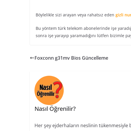
Böylelikle sizi arayan veya rahatsız eden
gizli n
Bu yöntem türk telekom abonelerinde işe yaradığ
sonra işe yarayıp yaramadığını lütfen bizimle pay
Foxconn g31mv Bios Güncelleme
Nasıl Öğrenilir?
Her şey ejderhaların neslinin tükenmesiyle ba