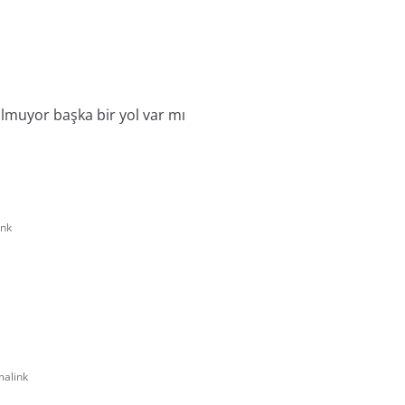
lmuyor başka bir yol var mı
ink
alink