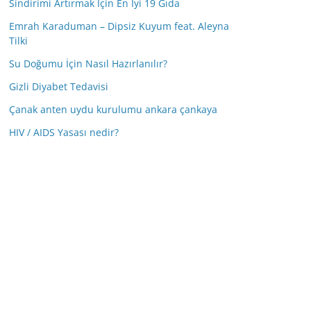
Sindirimi Artırmak İçin En İyi 19 Gıda
Emrah Karaduman – Dipsiz Kuyum feat. Aleyna
Tilki
Su Doğumu İçin Nasıl Hazırlanılır?
Gizli Diyabet Tedavisi
Çanak anten uydu kurulumu ankara çankaya
HIV / AIDS Yasası nedir?