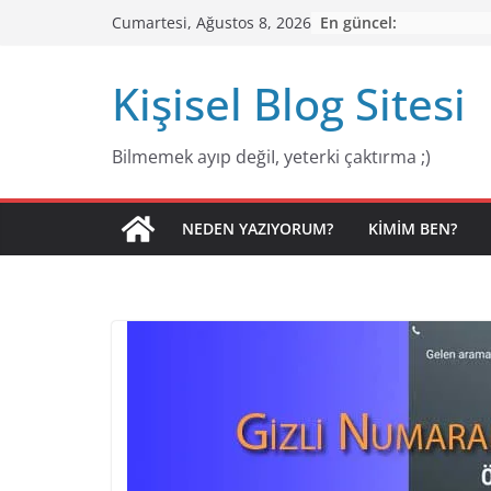
Skip
En güncel:
Cumartesi, Ağustos 8, 2026
to
content
Kişisel Blog Sitesi
Bilmemek ayıp değiI, yeterki çaktırma ;)
NEDEN YAZIYORUM?
KIMIM BEN?