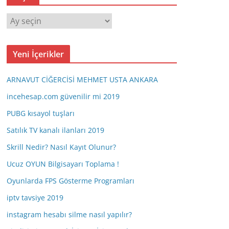
A
r
ş
Yeni İçerikler
i
v
ARNAVUT CİĞERCİSİ MEHMET USTA ANKARA
incehesap.com güvenilir mi 2019
PUBG kısayol tuşları
Satılık TV kanalı ilanları 2019
Skrill Nedir? Nasıl Kayıt Olunur?
Ucuz OYUN Bilgisayarı Toplama !
Oyunlarda FPS Gösterme Programları
iptv tavsiye 2019
instagram hesabı silme nasıl yapılır?