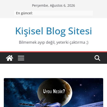
Skip
Perşembe, Ağustos 6, 2026
to
En güncel:
content
Kişisel Blog Sitesi
Bilmemek ayıp değiI, yeterki çaktırma ;)