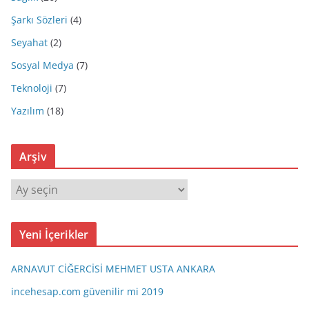
Şarkı Sözleri
(4)
Seyahat
(2)
Sosyal Medya
(7)
Teknoloji
(7)
Yazılım
(18)
Arşiv
A
r
ş
Yeni İçerikler
i
v
ARNAVUT CİĞERCİSİ MEHMET USTA ANKARA
incehesap.com güvenilir mi 2019