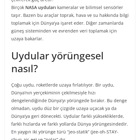
Birçok
NASA uyduları
kameralar ve bilimsel sensörler
taşır. Bazen bu araçlar toprak, hava ve su hakkında bilgi
toplamak için Dünya’ya işaret eder. Diğer zamanlarda
güneş sisteminden ve evrenden veri toplamak için
uzaya bakarlar.
Uydular yörüngesel
nasıl?
Çoğu uydu, roketlerde uzaya fırlatılıyor. Bir uydu,
Dünya’nın yerçekiminin çekilmesiyle hızı
dengelendiğinde Dünya’yı yörüngede bırakır. Bu denge
olmadan, uydu düz bir çizgide uzaya uçacak ya da
Dünya’ya geri dönecekti. Uydular farklı yüksekliklerde,
farklı hızlarda ve farklı yollarda Dünya yörüngesindedir.
En yaygın iki yörünge türü “jeo-statik” (jee-oh-STAY-
shun-air-ee) ve “polar” dır.