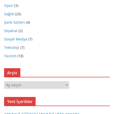
Oyun
(3)
Sağlık
(26)
Şarkı Sözleri
(4)
Seyahat
(2)
Sosyal Medya
(7)
Teknoloji
(7)
Yazılım
(18)
Arşiv
A
r
ş
Yeni İçerikler
i
v