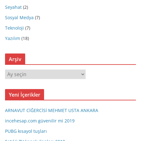
Seyahat
(2)
Sosyal Medya
(7)
Teknoloji
(7)
Yazılım
(18)
Arşiv
A
r
ş
Yeni İçerikler
i
v
ARNAVUT CİĞERCİSİ MEHMET USTA ANKARA
incehesap.com güvenilir mi 2019
PUBG kısayol tuşları