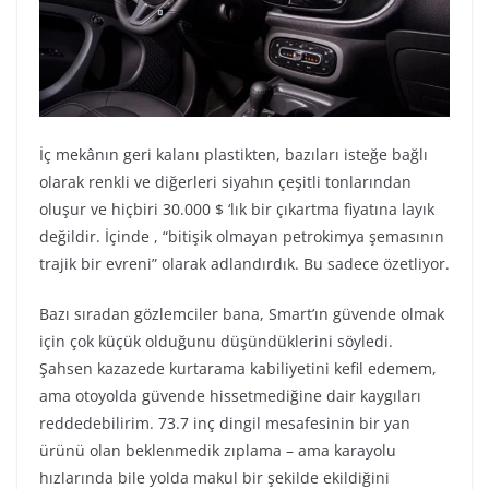
İç mekânın geri kalanı plastikten, bazıları isteğe bağlı
olarak renkli ve diğerleri siyahın çeşitli tonlarından
oluşur ve hiçbiri 30.000 $ ‘lık bir çıkartma fiyatına layık
değildir. İçinde , “bitişik olmayan petrokimya şemasının
trajik bir evreni” olarak adlandırdık. Bu sadece özetliyor.
Bazı sıradan gözlemciler bana, Smart’ın güvende olmak
için çok küçük olduğunu düşündüklerini söyledi.
Şahsen kazazede kurtarama kabiliyetini kefil edemem,
ama otoyolda güvende hissetmediğine dair kaygıları
reddedebilirim. 73.7 inç dingil mesafesinin bir yan
ürünü olan beklenmedik zıplama – ama karayolu
hızlarında bile yolda makul bir şekilde ekildiğini