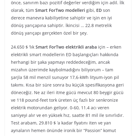
önce, sanırım bazı pozitif değerler verdiğim için adil. İlk
olarak, tüm
Smart ForTwo modelleri
gibi,
ED
son
derece manevra kabiliyetine sahiptir ve işin en iyi
dönüş yarıçapına sahiptir. İkincisi … 22.8 metrelik
dönüş yarıçapı gerçekten özel bir şey.
24.650 $ ‘lık
Smart ForTwo elektrikli araba
için – erken
elektrikli smart modellerin ED başlangıçları hakkında
herhangi bir şaka yapmayı reddedeceğim, ancak
mizahın üzerimde kaybolmadığını biliyorum – tam
şarjla 58 mil menzil sunuyor 17,6-kWh lityum-iyon pil
takımı. Kısa bir süre sonra bu küçük spesifikasyona geri
döneceğiz. Ne az ileri itme gücü mevcut 80 beygir gücü
ve 118 pound-feet tork üreten üç fazlı bir senkronize
elektrik motorundan geliyor. 0-60, 11.4 acı veren
saniyeyi alır ve en yüksek hız, saatte 81 mil ile sınırlıdır.
Test arabam, 29.810 $ ‘a kadar fiyatını iten ve yan
aynaların hemen önünde ironik bir “Passion” komut