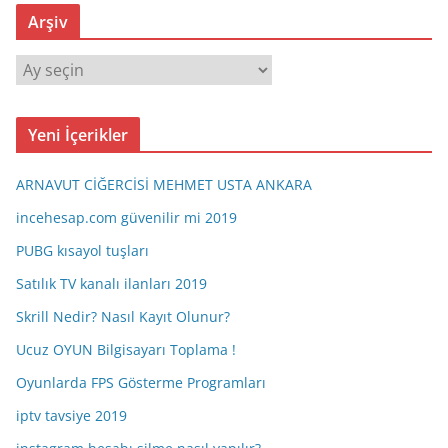
Arşiv
A
r
ş
Yeni İçerikler
i
v
ARNAVUT CİĞERCİSİ MEHMET USTA ANKARA
incehesap.com güvenilir mi 2019
PUBG kısayol tuşları
Satılık TV kanalı ilanları 2019
Skrill Nedir? Nasıl Kayıt Olunur?
Ucuz OYUN Bilgisayarı Toplama !
Oyunlarda FPS Gösterme Programları
iptv tavsiye 2019