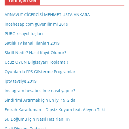
Yeni İçerikler
i
v
ARNAVUT CİĞERCİSİ MEHMET USTA ANKARA
incehesap.com güvenilir mi 2019
PUBG kısayol tuşları
Satılık TV kanalı ilanları 2019
Skrill Nedir? Nasıl Kayıt Olunur?
Ucuz OYUN Bilgisayarı Toplama !
Oyunlarda FPS Gösterme Programları
iptv tavsiye 2019
instagram hesabı silme nasıl yapılır?
Sindirimi Artırmak İçin En İyi 19 Gıda
Emrah Karaduman – Dipsiz Kuyum feat. Aleyna Tilki
Su Doğumu İçin Nasıl Hazırlanılır?
Gizli Diyabet Tedavisi