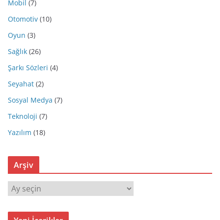
Mobil
(7)
Otomotiv
(10)
Oyun
(3)
Sağlık
(26)
Şarkı Sözleri
(4)
Seyahat
(2)
Sosyal Medya
(7)
Teknoloji
(7)
Yazılım
(18)
Arşiv
A
r
ş