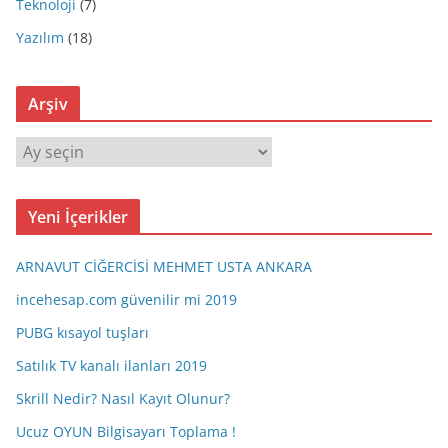
Teknoloji
(7)
Yazılım
(18)
Arşiv
A
r
ş
Yeni İçerikler
i
v
ARNAVUT CİĞERCİSİ MEHMET USTA ANKARA
incehesap.com güvenilir mi 2019
PUBG kısayol tuşları
Satılık TV kanalı ilanları 2019
Skrill Nedir? Nasıl Kayıt Olunur?
Ucuz OYUN Bilgisayarı Toplama !