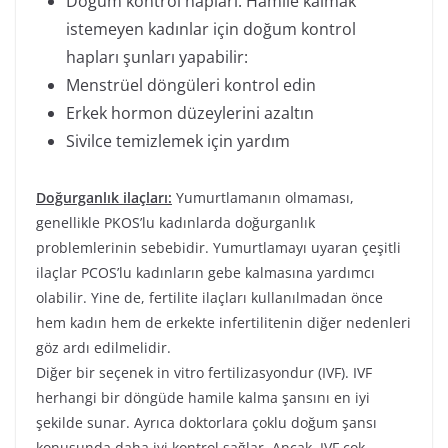
Doğum kontrol hapları. Hamile kalmak
istemeyen kadınlar için doğum kontrol
hapları şunları yapabilir:
Menstrüel döngüleri kontrol edin
Erkek hormon düzeylerini azaltın
Sivilce temizlemek için yardım
Doğurganlık ilaçları:
Yumurtlamanın olmaması,
genellikle PKOS’lu kadınlarda doğurganlık
problemlerinin sebebidir. Yumurtlamayı uyaran çeşitli
ilaçlar PCOS’lu kadınların gebe kalmasına yardımcı
olabilir. Yine de, fertilite ilaçları kullanılmadan önce
hem kadın hem de erkekte infertilitenin diğer nedenleri
göz ardı edilmelidir.
Diğer bir seçenek in vitro fertilizasyondur (IVF). IVF
herhangi bir döngüde hamile kalma şansını en iyi
şekilde sunar. Ayrıca doktorlara çoklu doğum şansı
konusunda daha iyi kontrol sağlar. Ancak, IVF çok