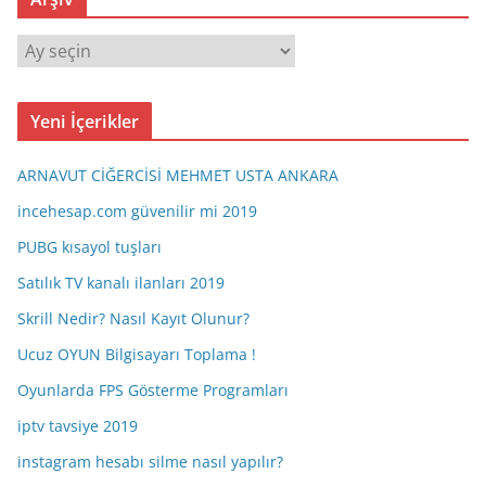
A
r
ş
Yeni İçerikler
i
v
ARNAVUT CİĞERCİSİ MEHMET USTA ANKARA
incehesap.com güvenilir mi 2019
PUBG kısayol tuşları
Satılık TV kanalı ilanları 2019
Skrill Nedir? Nasıl Kayıt Olunur?
Ucuz OYUN Bilgisayarı Toplama !
Oyunlarda FPS Gösterme Programları
iptv tavsiye 2019
instagram hesabı silme nasıl yapılır?