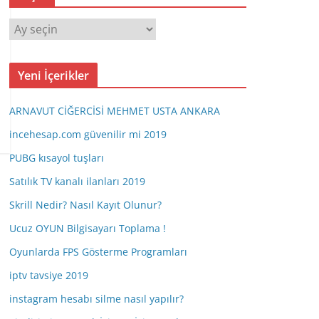
A
r
ş
Yeni İçerikler
i
v
ARNAVUT CİĞERCİSİ MEHMET USTA ANKARA
incehesap.com güvenilir mi 2019
PUBG kısayol tuşları
Satılık TV kanalı ilanları 2019
Skrill Nedir? Nasıl Kayıt Olunur?
Ucuz OYUN Bilgisayarı Toplama !
Oyunlarda FPS Gösterme Programları
iptv tavsiye 2019
instagram hesabı silme nasıl yapılır?