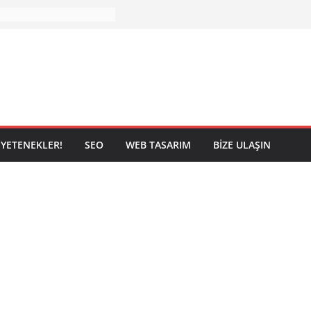
YETENEKLER!
SEO
WEB TASARIM
BIZE ULAŞIN