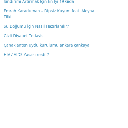
Sindirimi Artırmak İçin En İyi 19 Gıda
Emrah Karaduman – Dipsiz Kuyum feat. Aleyna
Tilki
Su Doğumu İçin Nasıl Hazırlanılır?
Gizli Diyabet Tedavisi
Çanak anten uydu kurulumu ankara çankaya
HIV / AIDS Yasası nedir?