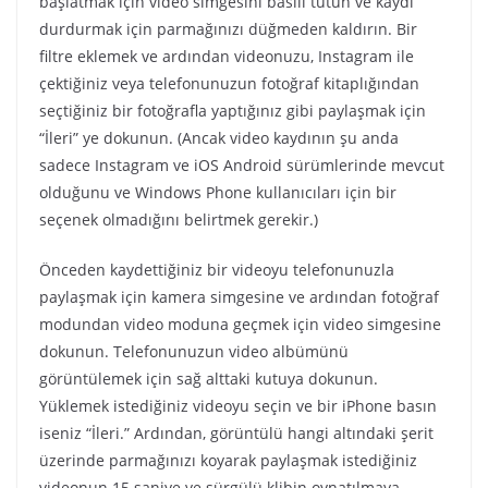
başlatmak için video simgesini basılı tutun ve kaydı
durdurmak için parmağınızı düğmeden kaldırın. Bir
filtre eklemek ve ardından videonuzu, Instagram ile
çektiğiniz veya telefonunuzun fotoğraf kitaplığından
seçtiğiniz bir fotoğrafla yaptığınız gibi paylaşmak için
“İleri” ye dokunun. (Ancak video kaydının şu anda
sadece Instagram ve iOS Android sürümlerinde mevcut
olduğunu ve Windows Phone kullanıcıları için bir
seçenek olmadığını belirtmek gerekir.)
Önceden kaydettiğiniz bir videoyu telefonunuzla
paylaşmak için kamera simgesine ve ardından fotoğraf
modundan video moduna geçmek için video simgesine
dokunun. Telefonunuzun video albümünü
görüntülemek için sağ alttaki kutuya dokunun.
Yüklemek istediğiniz videoyu seçin ve bir iPhone basın
iseniz “İleri.” Ardından, görüntülü hangi altındaki şerit
üzerinde parmağınızı koyarak paylaşmak istediğiniz
videonun 15 saniye ve sürgülü klibin oynatılmaya