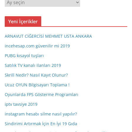
A
r
ş
Yeni İçerikler
i
v
ARNAVUT CİĞERCİSİ MEHMET USTA ANKARA
incehesap.com güvenilir mi 2019
PUBG kısayol tuşları
Satılık TV kanalı ilanları 2019
Skrill Nedir? Nasıl Kayıt Olunur?
Ucuz OYUN Bilgisayarı Toplama !
Oyunlarda FPS Gösterme Programları
iptv tavsiye 2019
instagram hesabı silme nasıl yapılır?
Sindirimi Artırmak İçin En İyi 19 Gıda