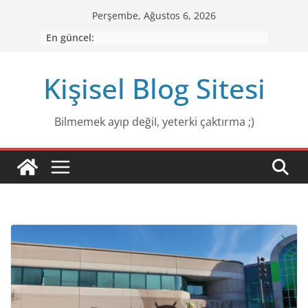
Skip
Perşembe, Ağustos 6, 2026
to
En güncel:
content
Kişisel Blog Sitesi
Bilmemek ayıp değiI, yeterki çaktırma ;)