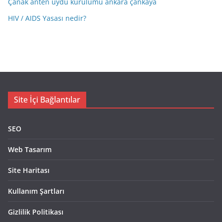
Çanak anten uydu kurulumu ankara çankaya
HIV / AIDS Yasası nedir?
Site İçi Bağlantılar
SEO
Web Tasarım
Site Haritası
Kullanım Şartları
Gizlilik Politikası