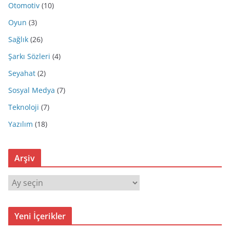
Otomotiv
(10)
Oyun
(3)
Sağlık
(26)
Şarkı Sözleri
(4)
Seyahat
(2)
Sosyal Medya
(7)
Teknoloji
(7)
Yazılım
(18)
Arşiv
A
r
ş
Yeni İçerikler
i