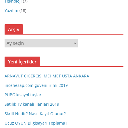
Teknoloji
(7)
Yazılım
(18)
Arşiv
A
r
ş
Yeni İçerikler
i
v
ARNAVUT CİĞERCİSİ MEHMET USTA ANKARA
incehesap.com güvenilir mi 2019
PUBG kısayol tuşları
Satılık TV kanalı ilanları 2019
Skrill Nedir? Nasıl Kayıt Olunur?
Ucuz OYUN Bilgisayarı Toplama !