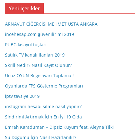
ş
Yeni İçerikler
i
v
ARNAVUT CİĞERCİSİ MEHMET USTA ANKARA
incehesap.com güvenilir mi 2019
PUBG kısayol tuşları
Satılık TV kanalı ilanları 2019
Skrill Nedir? Nasıl Kayıt Olunur?
Ucuz OYUN Bilgisayarı Toplama !
Oyunlarda FPS Gösterme Programları
iptv tavsiye 2019
instagram hesabı silme nasıl yapılır?
Sindirimi Artırmak İçin En İyi 19 Gıda
Emrah Karaduman – Dipsiz Kuyum feat. Aleyna Tilki
Su Doğumu İçin Nasıl Hazırlanılır?