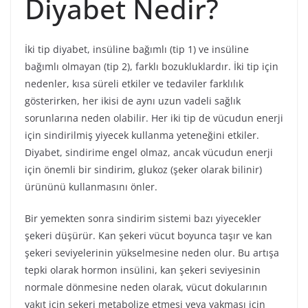
Diyabet Nedir?
İki tip diyabet, insüline bağımlı (tip 1) ve insüline
bağımlı olmayan (tip 2), farklı bozukluklardır. İki tip için
nedenler, kısa süreli etkiler ve tedaviler farklılık
gösterirken, her ikisi de aynı uzun vadeli sağlık
sorunlarına neden olabilir. Her iki tip de vücudun enerji
için sindirilmiş yiyecek kullanma yeteneğini etkiler.
Diyabet, sindirime engel olmaz, ancak vücudun enerji
için önemli bir sindirim, glukoz (şeker olarak bilinir)
ürününü kullanmasını önler.
Bir yemekten sonra sindirim sistemi bazı yiyecekler
şekeri düşürür. Kan şekeri vücut boyunca taşır ve kan
şekeri seviyelerinin yükselmesine neden olur. Bu artışa
tepki olarak hormon insülini, kan şekeri seviyesinin
normale dönmesine neden olarak, vücut dokularının
yakıt için şekeri metabolize etmesi veya yakması için