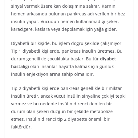
sinyal vermek üzere kan dolaşımına salınır. Karnın
hemen arkasında bulunan pankreas adı verilen bir bez
insülin yapar. Vücudun hemen kullanamadığı şeker,
karaciğere, kaslara veya depolamak için yağa gider.
Diyabetli bir kişide, bu işlem doğru şekilde çalışmıyor.
Tip 1 diyabetli kişilerde, pankreas insülin üretmez. Bu
durum genellikle çocuklukta başlar. Bu tür
diyabet
hastalığı
olan insanlar hayatta kalmak için günlük
insülin enjeksiyonlarına sahip olmalıdır.
Tip 2 diyabetli kişilerde pankreas genellikle bir miktar
insülin üretir, ancak vücut insülin sinyaline çok iyi tepki
vermez ve bu nedenle insülin direnci denilen bir
durum olan şekeri düzgün bir şekilde metabolize
etmez. İnsülin direnci tip 2 diyabette önemli bir
faktördür.