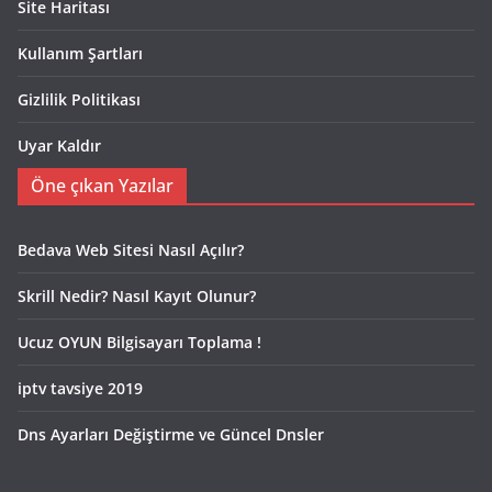
Site Haritası
Kullanım Şartları
Gizlilik Politikası
Uyar Kaldır
Öne çıkan Yazılar
Bedava Web Sitesi Nasıl Açılır?
Skrill Nedir? Nasıl Kayıt Olunur?
Ucuz OYUN Bilgisayarı Toplama !
iptv tavsiye 2019
Dns Ayarları Değiştirme ve Güncel Dnsler