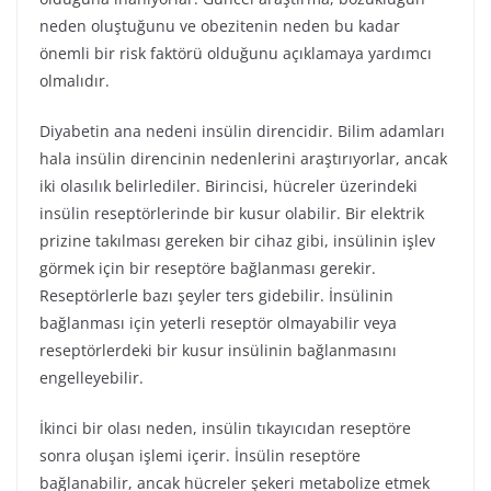
neden oluştuğunu ve obezitenin neden bu kadar
önemli bir risk faktörü olduğunu açıklamaya yardımcı
olmalıdır.
Diyabetin ana nedeni insülin direncidir. Bilim adamları
hala insülin direncinin nedenlerini araştırıyorlar, ancak
iki olasılık belirlediler. Birincisi, hücreler üzerindeki
insülin reseptörlerinde bir kusur olabilir. Bir elektrik
prizine takılması gereken bir cihaz gibi, insülinin işlev
görmek için bir reseptöre bağlanması gerekir.
Reseptörlerle bazı şeyler ters gidebilir. İnsülinin
bağlanması için yeterli reseptör olmayabilir veya
reseptörlerdeki bir kusur insülinin bağlanmasını
engelleyebilir.
İkinci bir olası neden, insülin tıkayıcıdan reseptöre
sonra oluşan işlemi içerir. İnsülin reseptöre
bağlanabilir, ancak hücreler şekeri metabolize etmek