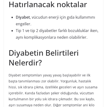
Hatırlanacak noktalar
Diyabet
, vücudun enerji için gıda kullanımını
engeller.
Tip 1 ve tip 2 diyabetler farklı bozukluklar iken,
aynı komplikasyonlara neden olabilirler.
Diyabetin Belirtileri
Nelerdir?
Diyabet semptomları yavaş yavaş başlayabilir ve ilk
başta tanımlanması zor olabilir. Yorgunluk, hastalık
hissi, sık idrara çıkma, özellikle geceleri ve aşırı susama
içerebilir. Kanda fazladan şeker olduğunda, vücuttan
kurtulmanın bir yolu sık idrara çıkmadır. Bu sıvı kaybı,
aşırı susamaya neden olur. Diğer semptomlar ani kilo