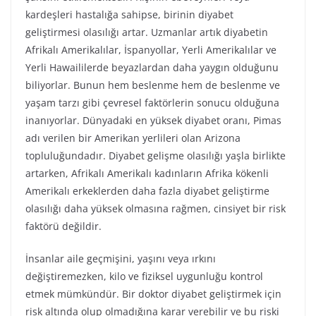
kardeşleri hastalığa sahipse, birinin diyabet
geliştirmesi olasılığı artar. Uzmanlar artık diyabetin
Afrikalı Amerikalılar, İspanyollar, Yerli Amerikalılar ve
Yerli Hawaililerde beyazlardan daha yaygın olduğunu
biliyorlar. Bunun hem beslenme hem de beslenme ve
yaşam tarzı gibi çevresel faktörlerin sonucu olduğuna
inanıyorlar. Dünyadaki en yüksek diyabet oranı, Pimas
adı verilen bir Amerikan yerlileri olan Arizona
topluluğundadır. Diyabet gelişme olasılığı yaşla birlikte
artarken, Afrikalı Amerikalı kadınların Afrika kökenli
Amerikalı erkeklerden daha fazla diyabet geliştirme
olasılığı daha yüksek olmasına rağmen, cinsiyet bir risk
faktörü değildir.
İnsanlar aile geçmişini, yaşını veya ırkını
değiştiremezken, kilo ve fiziksel uygunluğu kontrol
etmek mümkündür. Bir doktor diyabet geliştirmek için
risk altında olup olmadığına karar verebilir ve bu riski