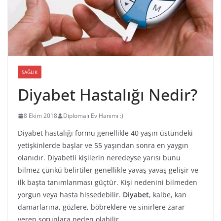
SAĞLIK
Diyabet Hastalığı Nedir?
8 Ekim 2018
Diplomalı Ev Hanımı :)
Diyabet hastalığı formu genellikle 40 yaşın üstündeki
yetişkinlerde başlar ve 55 yaşından sonra en yaygın
olanıdır. Diyabetli kişilerin neredeyse yarısı bunu
bilmez çünkü belirtiler genellikle yavaş yavaş gelişir ve
ilk başta tanımlanması güçtür. Kişi nedenini bilmeden
yorgun veya hasta hissedebilir.
Diyabet
, kalbe, kan
damarlarına, gözlere, böbreklere ve sinirlere zarar
veren sorunlara neden olabilir.