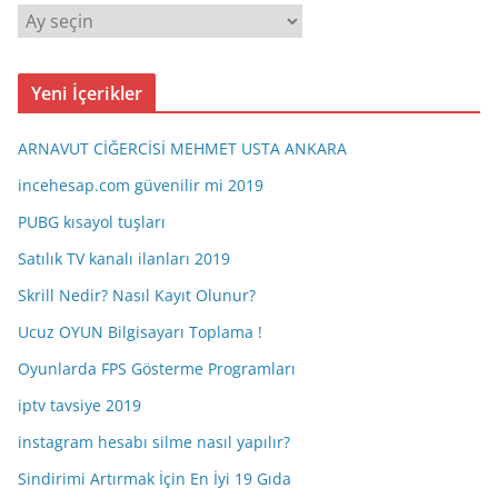
A
r
ş
Yeni İçerikler
i
v
ARNAVUT CİĞERCİSİ MEHMET USTA ANKARA
incehesap.com güvenilir mi 2019
PUBG kısayol tuşları
Satılık TV kanalı ilanları 2019
Skrill Nedir? Nasıl Kayıt Olunur?
Ucuz OYUN Bilgisayarı Toplama !
Oyunlarda FPS Gösterme Programları
iptv tavsiye 2019
instagram hesabı silme nasıl yapılır?
Sindirimi Artırmak İçin En İyi 19 Gıda