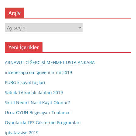
Arşiv
A
r
ş
Yeni İçerikler
i
v
ARNAVUT CİĞERCİSİ MEHMET USTA ANKARA
incehesap.com güvenilir mi 2019
PUBG kısayol tuşları
Satılık TV kanalı ilanları 2019
Skrill Nedir? Nasıl Kayıt Olunur?
Ucuz OYUN Bilgisayarı Toplama !
Oyunlarda FPS Gösterme Programları
iptv tavsiye 2019