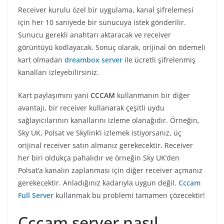
Receiver kurulu özel bir uygulama, kanal şifrelemesi
için her 10 saniyede bir sunucuya istek gönderilir.
Sunucu gerekli anahtarı aktaracak ve receiver
görüntüyü kodlayacak. Sonuç olarak, orijinal ön ödemeli
kart olmadan
dreambox server
ile ücretli şifrelenmiş
kanalları izleyebilirsiniz.
Kart paylaşımını yani
CCCAM
kullanmanın bir diğer
avantajı, bir receiver kullanarak çeşitli uydu
sağlayıcılarının kanallarını izleme olanağıdır. Örneğin,
Sky UK, Polsat ve Skylink’i izlemek istiyorsanız, üç
orijinal receiver satın almanız gerekecektir. Receiver
her biri oldukça pahalıdır ve örneğin Sky UK’den
Polsat’a kanalın zaplanması için diğer receiver açmanız
gerekecektir. Anladığınız kadarıyla uygun değil.
Cccam
Full Server
kullanmak bu problemi tamamen çözecektir!
Cccam server nasıl