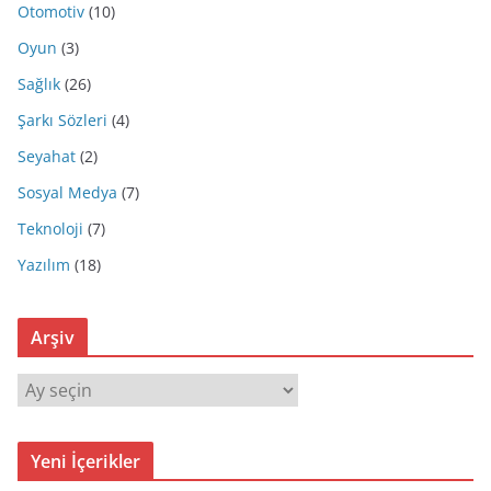
Otomotiv
(10)
Oyun
(3)
Sağlık
(26)
Şarkı Sözleri
(4)
Seyahat
(2)
Sosyal Medya
(7)
Teknoloji
(7)
Yazılım
(18)
Arşiv
A
r
ş
Yeni İçerikler
i