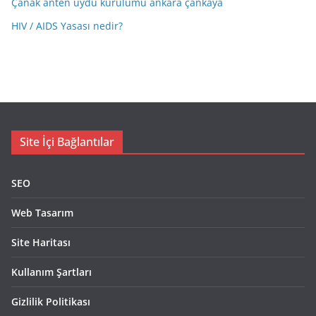
Çanak anten uydu kurulumu ankara çankaya
HIV / AIDS Yasası nedir?
Site İçi Bağlantılar
SEO
Web Tasarım
Site Haritası
Kullanım Şartları
Gizlilik Politikası