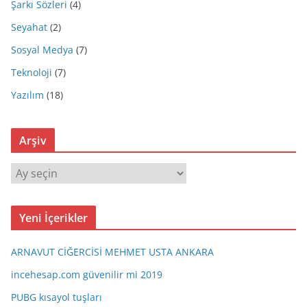
Şarkı Sözleri
(4)
Seyahat
(2)
Sosyal Medya
(7)
Teknoloji
(7)
Yazılım
(18)
Arşiv
A
r
ş
Yeni İçerikler
i
v
ARNAVUT CİĞERCİSİ MEHMET USTA ANKARA
incehesap.com güvenilir mi 2019
PUBG kısayol tuşları