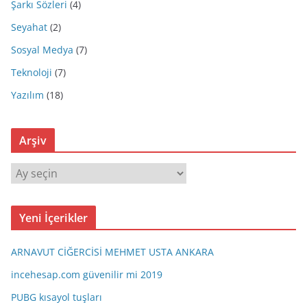
Şarkı Sözleri
(4)
Seyahat
(2)
Sosyal Medya
(7)
Teknoloji
(7)
Yazılım
(18)
Arşiv
A
r
ş
Yeni İçerikler
i
v
ARNAVUT CİĞERCİSİ MEHMET USTA ANKARA
incehesap.com güvenilir mi 2019
PUBG kısayol tuşları