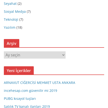
Seyahat
(2)
Sosyal Medya
(7)
Teknoloji
(7)
Yazılım
(18)
Arşiv
A
r
ş
Yeni İçerikler
i
v
ARNAVUT CİĞERCİSİ MEHMET USTA ANKARA
incehesap.com güvenilir mi 2019
PUBG kısayol tuşları
Satılık TV kanalı ilanları 2019