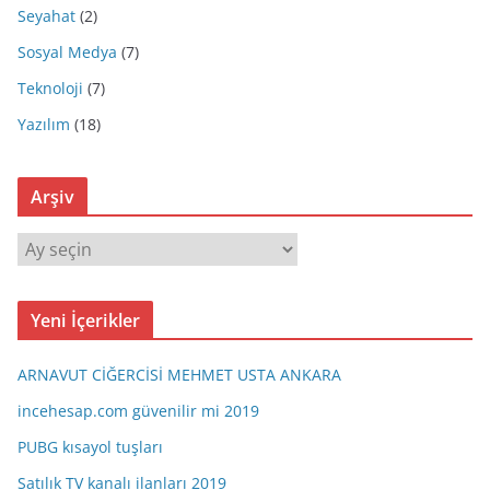
Seyahat
(2)
Sosyal Medya
(7)
Teknoloji
(7)
Yazılım
(18)
Arşiv
A
r
ş
Yeni İçerikler
i
v
ARNAVUT CİĞERCİSİ MEHMET USTA ANKARA
incehesap.com güvenilir mi 2019
PUBG kısayol tuşları
Satılık TV kanalı ilanları 2019