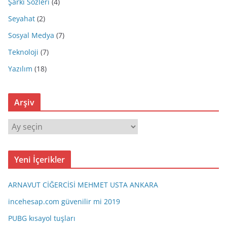
Şarkı Sözleri
(4)
Seyahat
(2)
Sosyal Medya
(7)
Teknoloji
(7)
Yazılım
(18)
Arşiv
A
r
ş
Yeni İçerikler
i
v
ARNAVUT CİĞERCİSİ MEHMET USTA ANKARA
incehesap.com güvenilir mi 2019
PUBG kısayol tuşları