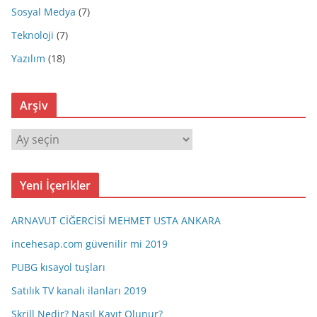
Sosyal Medya
(7)
Teknoloji
(7)
Yazılım
(18)
Arşiv
A
r
ş
Yeni İçerikler
i
v
ARNAVUT CİĞERCİSİ MEHMET USTA ANKARA
incehesap.com güvenilir mi 2019
PUBG kısayol tuşları
Satılık TV kanalı ilanları 2019
Skrill Nedir? Nasıl Kayıt Olunur?