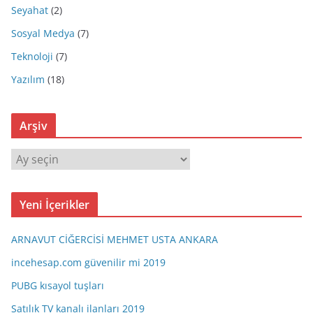
Seyahat
(2)
Sosyal Medya
(7)
Teknoloji
(7)
Yazılım
(18)
Arşiv
A
r
ş
Yeni İçerikler
i
v
ARNAVUT CİĞERCİSİ MEHMET USTA ANKARA
incehesap.com güvenilir mi 2019
PUBG kısayol tuşları
Satılık TV kanalı ilanları 2019