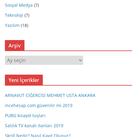
Sosyal Medya
(7)
Teknoloji
(7)
Yazılım
(18)
Arşiv
A
r
ş
Yeni İçerikler
i
v
ARNAVUT CİĞERCİSİ MEHMET USTA ANKARA
incehesap.com güvenilir mi 2019
PUBG kısayol tuşları
Satılık TV kanalı ilanları 2019
Skrill Nedir? Nasıl Kayıt Olunur?