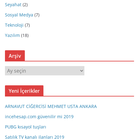
Seyahat
(2)
Sosyal Medya
(7)
Teknoloji
(7)
Yazılım
(18)
Arşiv
A
r
ş
Yeni İçerikler
i
v
ARNAVUT CİĞERCİSİ MEHMET USTA ANKARA
incehesap.com güvenilir mi 2019
PUBG kısayol tuşları
Satılık TV kanalı ilanları 2019