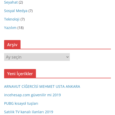
Seyahat
(2)
Sosyal Medya
(7)
Teknoloji
(7)
Yazılım
(18)
Arşiv
A
r
ş
Yeni İçerikler
i
v
ARNAVUT CİĞERCİSİ MEHMET USTA ANKARA
incehesap.com güvenilir mi 2019
PUBG kısayol tuşları
Satılık TV kanalı ilanları 2019