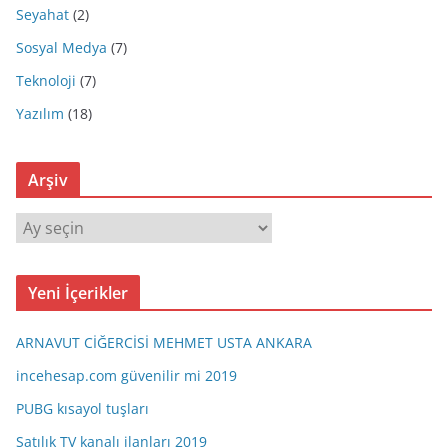
Seyahat
(2)
Sosyal Medya
(7)
Teknoloji
(7)
Yazılım
(18)
Arşiv
A
r
ş
Yeni İçerikler
i
v
ARNAVUT CİĞERCİSİ MEHMET USTA ANKARA
incehesap.com güvenilir mi 2019
PUBG kısayol tuşları
Satılık TV kanalı ilanları 2019