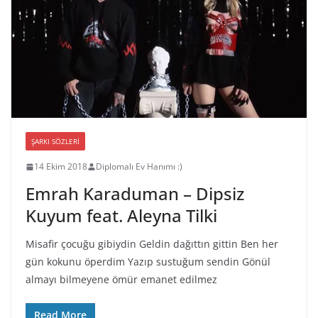
ŞARKI SÖZLERI
14 Ekim 2018
Diplomalı Ev Hanımı :)
Emrah Karaduman – Dipsiz
Kuyum feat. Aleyna Tilki
Misafir çocuğu gibiydin Geldin dağıttın gittin Ben her
gün kokunu öperdim Yazıp sustuğum sendin Gönül
almayı bilmeyene ömür emanet edilmez
Read More