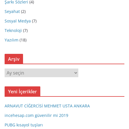
Şarkı Sözleri
(4)
Seyahat
(2)
Sosyal Medya
(7)
Teknoloji
(7)
Yazılım
(18)
Arşiv
A
r
ş
Yeni İçerikler
i
v
ARNAVUT CİĞERCİSİ MEHMET USTA ANKARA
incehesap.com güvenilir mi 2019
PUBG kısayol tuşları