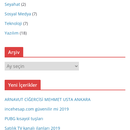
Seyahat
(2)
Sosyal Medya
(7)
Teknoloji
(7)
Yazılım
(18)
Arşiv
A
r
ş
Yeni İçerikler
i
v
ARNAVUT CİĞERCİSİ MEHMET USTA ANKARA
incehesap.com güvenilir mi 2019
PUBG kısayol tuşları
Satılık TV kanalı ilanları 2019