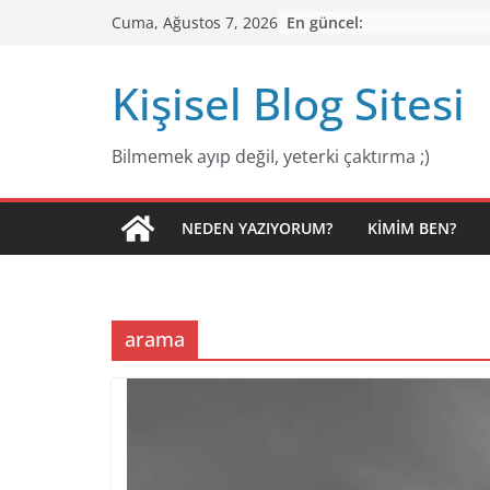
Skip
En güncel:
Cuma, Ağustos 7, 2026
to
content
Kişisel Blog Sitesi
Bilmemek ayıp değiI, yeterki çaktırma ;)
NEDEN YAZIYORUM?
KIMIM BEN?
arama