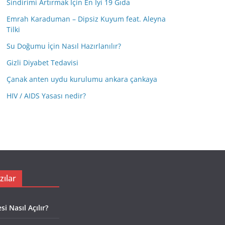
Sindirimi Artırmak İçin En İyi 19 Gıda
Emrah Karaduman – Dipsiz Kuyum feat. Aleyna
Tilki
Su Doğumu İçin Nasıl Hazırlanılır?
Gizli Diyabet Tedavisi
Çanak anten uydu kurulumu ankara çankaya
HIV / AIDS Yasası nedir?
zılar
i Nasıl Açılır?