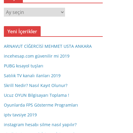
A
r
ş
Yeni İçerikler
i
v
ARNAVUT CİĞERCİSİ MEHMET USTA ANKARA
incehesap.com güvenilir mi 2019
PUBG kısayol tuşları
Satılık TV kanalı ilanları 2019
Skrill Nedir? Nasıl Kayıt Olunur?
Ucuz OYUN Bilgisayarı Toplama !
Oyunlarda FPS Gösterme Programları
iptv tavsiye 2019
instagram hesabı silme nasıl yapılır?