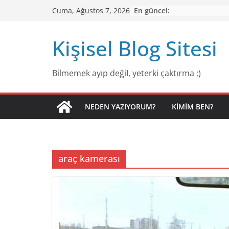
Skip
En güncel:
Cuma, Ağustos 7, 2026
to
content
Kişisel Blog Sitesi
Bilmemek ayıp değiI, yeterki çaktırma ;)
NEDEN YAZIYORUM?
KIMIM BEN?
araç kamerası