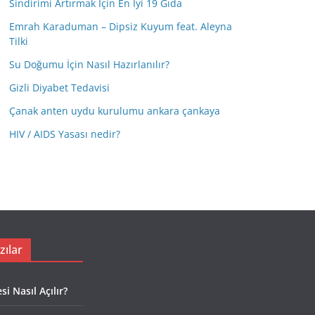
Sindirimi Artırmak İçin En İyi 19 Gıda
Emrah Karaduman – Dipsiz Kuyum feat. Aleyna
Tilki
Su Doğumu İçin Nasıl Hazırlanılır?
Gizli Diyabet Tedavisi
Çanak anten uydu kurulumu ankara çankaya
HIV / AIDS Yasası nedir?
zılar
i Nasıl Açılır?