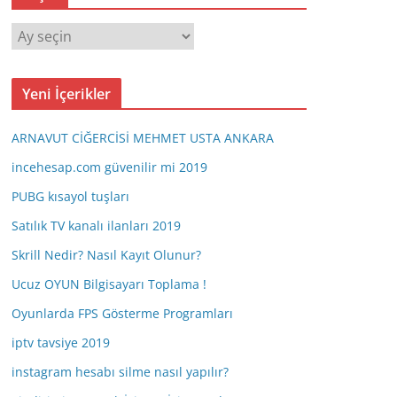
A
r
ş
Yeni İçerikler
i
v
ARNAVUT CİĞERCİSİ MEHMET USTA ANKARA
incehesap.com güvenilir mi 2019
PUBG kısayol tuşları
Satılık TV kanalı ilanları 2019
Skrill Nedir? Nasıl Kayıt Olunur?
Ucuz OYUN Bilgisayarı Toplama !
Oyunlarda FPS Gösterme Programları
iptv tavsiye 2019
instagram hesabı silme nasıl yapılır?