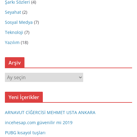
Şarkı Sözleri
(4)
Seyahat
(2)
Sosyal Medya
(7)
Teknoloji
(7)
Yazılım
(18)
Arşiv
A
r
ş
Yeni İçerikler
i
v
ARNAVUT CİĞERCİSİ MEHMET USTA ANKARA
incehesap.com güvenilir mi 2019
PUBG kısayol tuşları