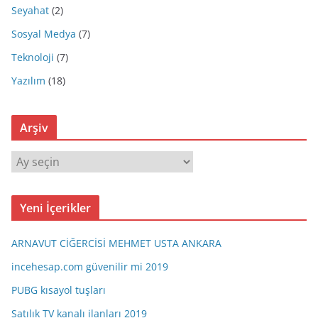
Seyahat
(2)
Sosyal Medya
(7)
Teknoloji
(7)
Yazılım
(18)
Arşiv
A
r
ş
Yeni İçerikler
i
v
ARNAVUT CİĞERCİSİ MEHMET USTA ANKARA
incehesap.com güvenilir mi 2019
PUBG kısayol tuşları
Satılık TV kanalı ilanları 2019